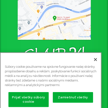
Súbory cookie používame na správne fungovanie našej stránky,
CLUB 24 - PUB
prispôsobenie obsahu a reklám, poskytovanie funkcií sociálnych
médií a na analýzu návštevnosti. Informácie o používaní našej
Štefániková 4445/4, 058 01 Poprad, 2. poschodie
stránky tiež zdieľame s našimi sociálnymi médiami,
Rezervácie na tel. č.: 0915 905 081
reklamnými a analytickými partnermi.
e-mail:
club24@club24.sk
GPS súradnice:
Prijať všetky súbory
Zamietnuť všetky
cookie
49.056911 N (49° 3' 25.2'' N)
20.302600 E (20° 18' 9.36'' E)