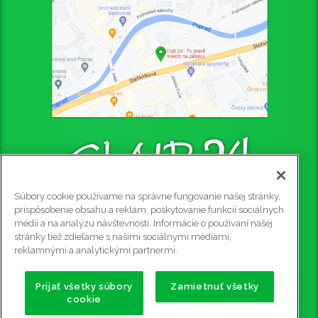
Súbory cookie používame na správne fungovanie našej stránky,
CLUB 24 - PUB
prispôsobenie obsahu a reklám, poskytovanie funkcií sociálnych
médií a na analýzu návštevnosti. Informácie o používaní našej
Štefániková 4445/4, 058 01 Poprad, 2. poschodie
stránky tiež zdieľame s našimi sociálnymi médiami,
Rezervácie na tel. č.: 0915 905 081
reklamnými a analytickými partnermi.
e-mail:
club24@club24.sk
GPS súradnice:
Prijať všetky súbory
Zamietnuť všetky
cookie
49.056911 N (49° 3' 25.2'' N)
20.302600 E (20° 18' 9.36'' E)