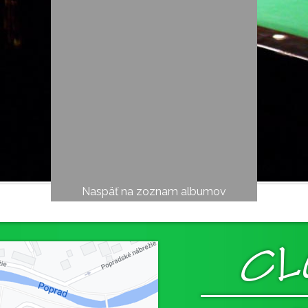
Naspäť na zoznam albumov