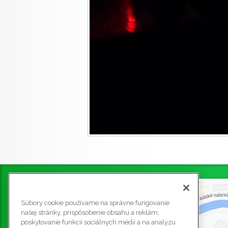
Súbory cookie používame na správne fungovanie
našej stránky, prispôsobenie obsahu a reklám,
poskytovanie funkcií sociálnych médií a na analýzu