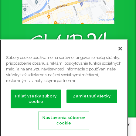
Súbory cookie používame na správne fungovanie našej stránky,
CLUB 24 - PUB
prispôsobenie obsahu a reklám, poskytovanie funkcií sociálnych
médií a na analýzu návštevnosti. Informácie o používaní našej
Štefániková 4445/4, 058 01 Poprad, 2. poschodie
stránky tiež zdieľame s našimi sociálnymi médiami,
Rezervácie na tel. č.: 0915 905 081
reklamnými a analytickými partnermi.
e-mail:
club24@club24.sk
GPS súradnice:
Prijať všetky súbory
Zamietnuť všetky
cookie
49.056911 N (49° 3' 25.2'' N)
20.302600 E (20° 18' 9.36'' E)
Nastavenia súborov
cookie
Copyright ©
2009 - 2026 CLUB 24 - PUB, BILLIARD, STOLNÝ
FUTBAL, ŠÍPKY POPRAD
| Všetky práva vyhradené |