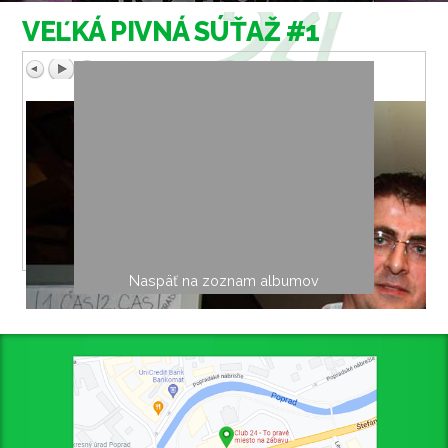
VEĽKÁ PIVNÁ SÚŤAŽ #1
Naspäť na zoznam albumov