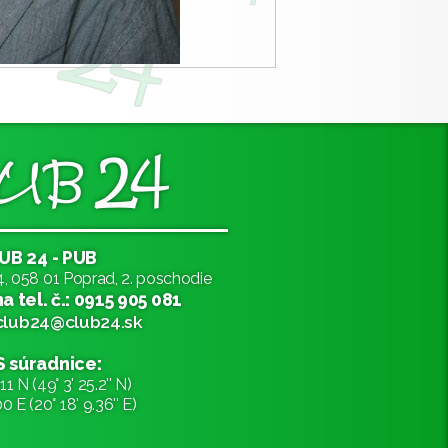
UB 24 - PUB
, 058 01 Poprad, 2. poschodie
 tel. č.: 0915 905 081
club24@club24.sk
 súradnice:
 N (49° 3' 25.2'' N)
 E (20° 18' 9.36'' E)