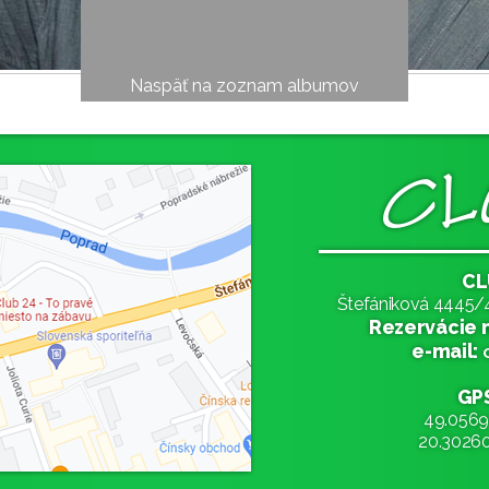
Naspäť na zoznam albumov
CL
Štefániková 4445/4
Rezervácie na
e-mail:
GPS
49.056911
20.302600