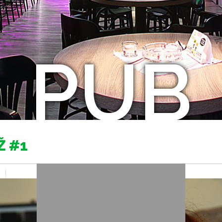
PUB
Ž #1