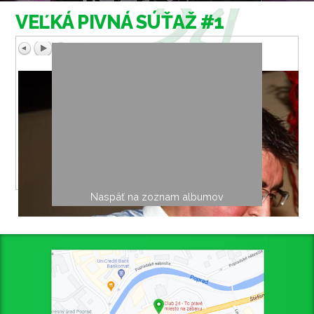
VEĽKÁ PIVNÁ SÚŤAŽ #1
Naspäť na zoznam albumov