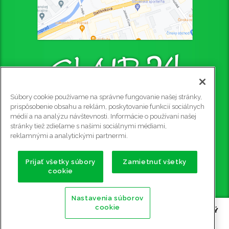
Súbory cookie používame na správne fungovanie našej stránky,
CLUB 24 - PUB
prispôsobenie obsahu a reklám, poskytovanie funkcií sociálnych
médií a na analýzu návštevnosti. Informácie o používaní našej
Štefániková 4445/4, 058 01 Poprad, 2. poschodie
stránky tiež zdieľame s našimi sociálnymi médiami,
Rezervácie na tel. č.: 0915 905 081
reklamnými a analytickými partnermi.
e-mail:
club24@club24.sk
GPS súradnice:
Prijať všetky súbory
Zamietnuť všetky
cookie
49.056911 N (49° 3' 25.2'' N)
20.302600 E (20° 18' 9.36'' E)
Nastavenia súborov
cookie
Copyright ©
2009 - 2026 CLUB 24 - PUB, BILLIARD, STOLNÝ
FUTBAL, ŠÍPKY POPRAD
| Všetky práva vyhradené |