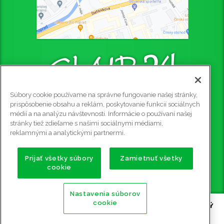
Súbory cookie používame na správne fungovanie našej stránky,
CLUB 24 - PUB
prispôsobenie obsahu a reklám, poskytovanie funkcií sociálnych
médií a na analýzu návštevnosti. Informácie o používaní našej
Štefániková 4445/4, 058 01 Poprad, 2. poschodie
stránky tiež zdieľame s našimi sociálnymi médiami,
Rezervácie na tel. č.: 0915 905 081
reklamnými a analytickými partnermi.
e-mail:
club24@club24.sk
GPS súradnice:
Prijať všetky súbory
Zamietnuť všetky
cookie
49.056911 N (49° 3' 25.2'' N)
20.302600 E (20° 18' 9.36'' E)
Nastavenia súborov
cookie
Copyright ©
2009 - 2026 CLUB 24 - PUB, BILLIARD, STOLNÝ
FUTBAL, ŠÍPKY POPRAD
| Všetky práva vyhradené |