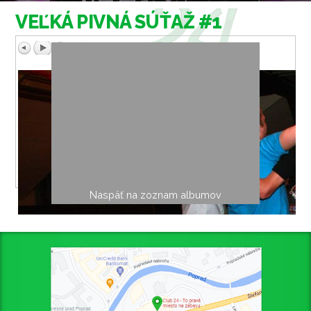
VEĽKÁ PIVNÁ SÚŤAŽ #1
Naspäť na zoznam albumov