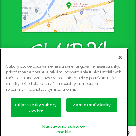
Súbory cookie používame na správne fungovanie našej stránky,
CLUB 24 - PUB
prispôsobenie obsahu a reklám, poskytovanie funkcií sociálnych
médií a na analýzu návštevnosti. Informácie o používaní našej
Štefániková 4445/4, 058 01 Poprad, 2. poschodie
stránky tiež zdieľame s našimi sociálnymi médiami,
Rezervácie na tel. č.: 0915 905 081
reklamnými a analytickými partnermi.
e-mail:
club24@club24.sk
GPS súradnice:
Prijať všetky súbory
Zamietnuť všetky
cookie
49.056911 N (49° 3' 25.2'' N)
20.302600 E (20° 18' 9.36'' E)
Nastavenia súborov
cookie
Copyright ©
2009 - 2026 CLUB 24 - PUB, BILLIARD, STOLNÝ