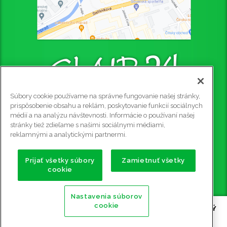
Súbory cookie používame na správne fungovanie našej stránky,
CLUB 24 - PUB
prispôsobenie obsahu a reklám, poskytovanie funkcií sociálnych
médií a na analýzu návštevnosti. Informácie o používaní našej
Štefániková 4445/4, 058 01 Poprad, 2. poschodie
stránky tiež zdieľame s našimi sociálnymi médiami,
Rezervácie na tel. č.: 0915 905 081
reklamnými a analytickými partnermi.
e-mail:
club24@club24.sk
GPS súradnice:
Prijať všetky súbory
Zamietnuť všetky
cookie
49.056911 N (49° 3' 25.2'' N)
20.302600 E (20° 18' 9.36'' E)
Nastavenia súborov
cookie
Copyright ©
2009 - 2026 CLUB 24 - PUB, BILLIARD, STOLNÝ
FUTBAL, ŠÍPKY POPRAD
| Všetky práva vyhradené |