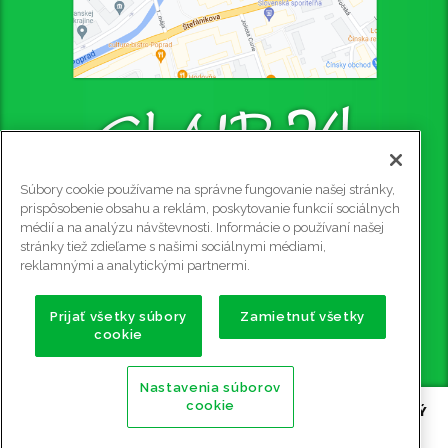
Súbory cookie používame na správne fungovanie našej stránky,
CLUB 24 - PUB
prispôsobenie obsahu a reklám, poskytovanie funkcií sociálnych
médií a na analýzu návštevnosti. Informácie o používaní našej
Štefániková 4445/4, 058 01 Poprad, 2. poschodie
stránky tiež zdieľame s našimi sociálnymi médiami,
Rezervácie na tel. č.: 0915 905 081
reklamnými a analytickými partnermi.
e-mail:
club24@club24.sk
GPS súradnice:
Prijať všetky súbory
Zamietnuť všetky
cookie
49.056911 N (49° 3' 25.2'' N)
20.302600 E (20° 18' 9.36'' E)
Nastavenia súborov
cookie
Copyright ©
2009 - 2026 CLUB 24 - PUB, BILLIARD, STOLNÝ
FUTBAL, ŠÍPKY POPRAD
| Všetky práva vyhradené |