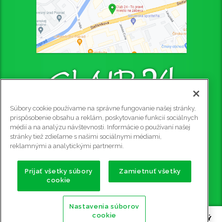
Súbory cookie používame na správne fungovanie našej stránky,
CLUB 24 - PUB
prispôsobenie obsahu a reklám, poskytovanie funkcií sociálnych
médií a na analýzu návštevnosti. Informácie o používaní našej
Štefániková 4445/4, 058 01 Poprad, 2. poschodie
stránky tiež zdieľame s našimi sociálnymi médiami,
Rezervácie na tel. č.: 0915 905 081
reklamnými a analytickými partnermi.
e-mail:
club24@club24.sk
GPS súradnice:
Prijať všetky súbory
Zamietnuť všetky
cookie
49.056911 N (49° 3' 25.2'' N)
20.302600 E (20° 18' 9.36'' E)
Nastavenia súborov
cookie
Copyright ©
2009 - 2026 CLUB 24 - PUB, BILLIARD, STOLNÝ